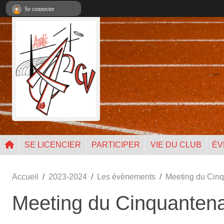
Panneau de gestion des cookies
Se connecter
SE LICENCIER
PARTICIPER
VIE DU CLUB
ÉV
Accueil
2023-2024
Les évènements
Meeting du Cinq
Meeting du Cinquantena