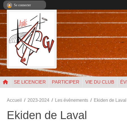
Panneau de gestion des cookies
Se connecter
SE LICENCIER
PARTICIPER
VIE DU CLUB
ÉV
Accueil
2023-2024
Les évènements
Ekiden de Laval
Ekiden de Laval