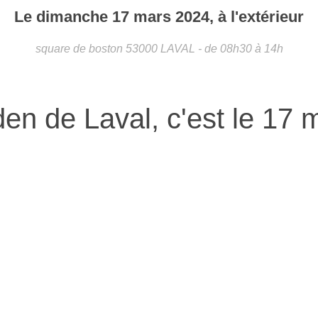
Le
dimanche
17
mars
2024
, à l'extérieur
square de boston
53000
LAVAL
- de 08h30 à 14h
den de Laval, c'est le 17