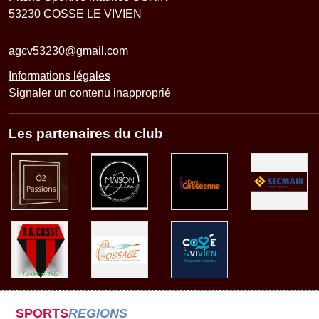
53230
COSSE LE VIVIEN
agcv53230@gmail.com
Informations légales
Signaler un contenu inapproprié
Les partenaires du club
SPORTS
REGIONS