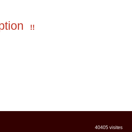
ption
!!
40405
visites