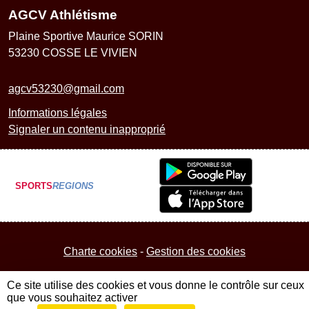
AGCV Athlétisme
Plaine Sportive Maurice SORIN
53230
COSSE LE VIVIEN
agcv53230@gmail.com
Informations légales
Signaler un contenu inapproprié
SPORTS
REGIONS
Charte cookies
Gestion des cookies
Ce site utilise des cookies et vous donne le contrôle sur ceux
que vous souhaitez activer