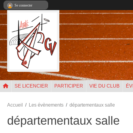
Panneau de gestion des cookies
Se connecter
SE LICENCIER
PARTICIPER
VIE DU CLUB
ÉV
Accueil
Les évènements
départementaux salle
départementaux salle