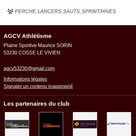
PERCHE
LANCERS
SAUTS
SPRINT/HAIES
AGCV Athlétisme
Plaine Sportive Maurice SORIN
53230
COSSE LE VIVIEN
agcv53230@gmail.com
Informations légales
Signaler un contenu inapproprié
Les partenaires du club