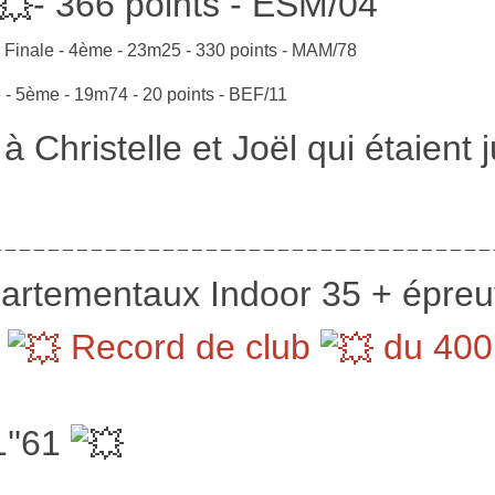
- 366 points - ESM/04
inale - 4ème - 23m25 - 330 points - MAM/78
 5ème - 19m74 - 20 points - BEF/11
 Christelle et Joël qui étaient 
 _ _ _ _ _ _ _ _ _ _ _ _ _ _ _ _ _ _ _ _ _ _ _ _ _ _ _ _ _ _ _ _ _ _
artementaux Indoor 35 + épre
e
Record de club
du 400m
''61