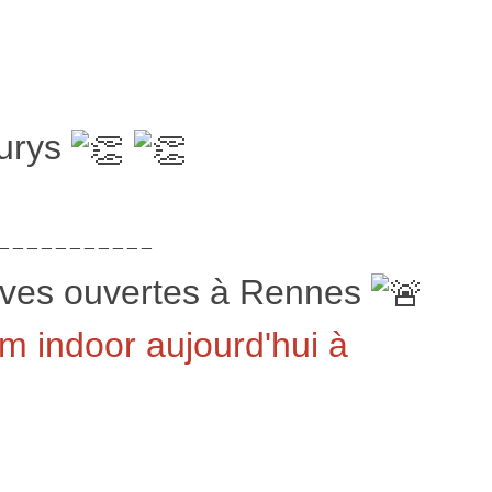
jurys
 _ _ _ _ _ _ _ _ _ _ _
uves ouvertes à Rennes
 indoor aujourd'hui à