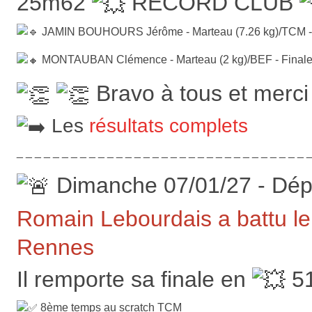
25m62
RECORD CLUB
JAMIN BOUHOURS Jérôme - Marteau (7.26 kg)/TCM - F
MONTAUBAN Clémence - Marteau (2 kg)/BEF - Finale -
Bravo à tous et merci à
Les
résultats complets
_ _ _ _ _ _ _ _ _ _ _ _ _ _ _ _ _ _ _ _ _ _ _ _ _ _ _ _ _ _ _ _ _
Dimanche 07/01/27 - Dép
Romain Lebourdais a battu l
Rennes
Il remporte sa finale en
51
8ème temps au scratch TCM