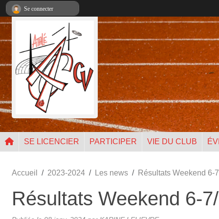
Panneau de gestion des cookies
Se connecter
SE LICENCIER
PARTICIPER
VIE DU CLUB
ÉV
Accueil
2023-2024
Les news
Résultats Weekend 6-7
Résultats Weekend 6-7