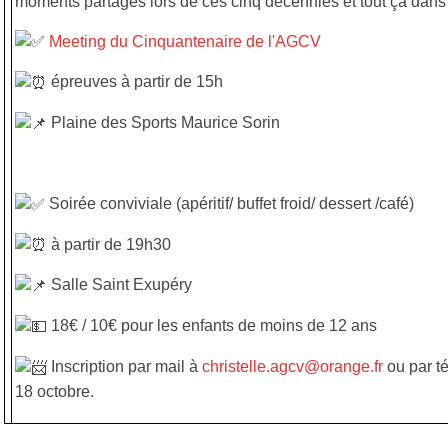
moments partagés lors de ces cinq décennies et tout ça dan
Meeting du Cinquantenaire de l'AGCV
épreuves à partir de 15h
Plaine des Sports Maurice Sorin
Soirée conviviale (apéritif/ buffet froid/ dessert /café)
à partir de 19h30
Salle Saint Exupéry
18€ / 10€ pour les enfants de moins de 12 ans
Inscription par mail à
christelle.agcv@orange.fr
ou par t
18 octobre.