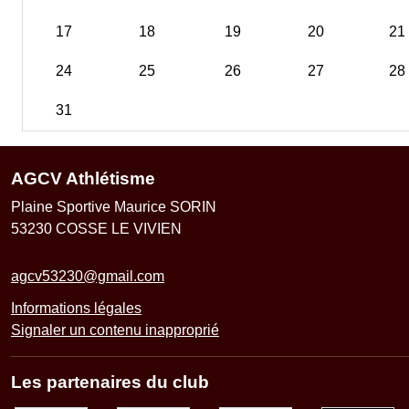
17
18
19
20
21
24
25
26
27
28
31
AGCV Athlétisme
Plaine Sportive Maurice SORIN
53230
COSSE LE VIVIEN
agcv53230@gmail.com
Informations légales
Signaler un contenu inapproprié
Les partenaires du club