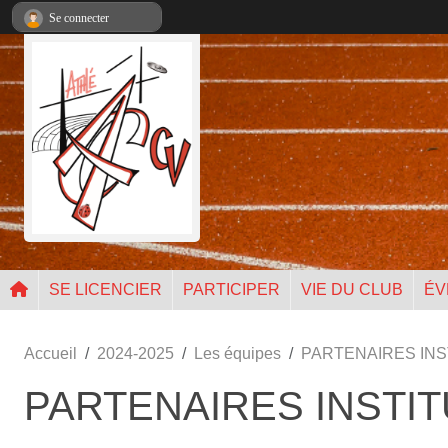
Panneau de gestion des cookies
Se connecter
SE LICENCIER
PARTICIPER
VIE DU CLUB
ÉV
Accueil
2024-2025
Les équipes
PARTENAIRES INS
PARTENAIRES INSTI