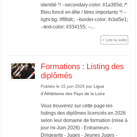
identité */ --secondary-color: #1a365d; /*
Bleu foncé en-tête / titres importants */ --
light-bg: #f8fafc; --border-color: #cbd5e1;
--text-color: #334155; --...
Lire la suite
Formations : Listing des
diplômés
Publiée le
15 juin 2026
par
Ligue
d'Athlétisme des Pays de la Loire
Vous trouverez sur cette page les
listings des diplômes licenciés en 2026
selon leur domaine de formation (mise à
jour mi-Juin 2026) - Entraineurs -
Dirigeants - Juges - Jeunes Juges -