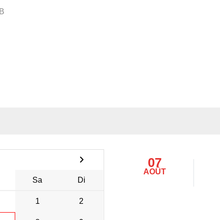
B
07
AOÛT
Sa
Di
1
2