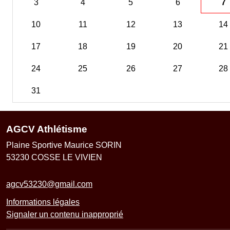
3
4
5
6
7
10
11
12
13
14
17
18
19
20
21
24
25
26
27
28
31
AGCV Athlétisme
Plaine Sportive Maurice SORIN
53230
COSSE LE VIVIEN
agcv53230@gmail.com
Informations légales
Signaler un contenu inapproprié