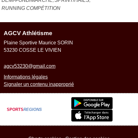
DEMI-FOND/MARCHE
SPRINT/HAIES
RUNNING COMPÉTITION
AGCV Athlétisme
Plaine Sportive Maurice SORIN
53230
COSSE LE VIVIEN
agcv53230@gmail.com
Informations légales
Signaler un contenu inapproprié
SPORTS
REGIONS