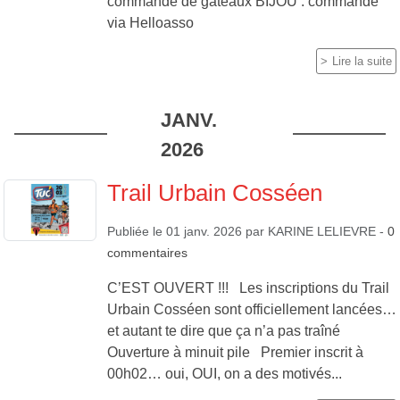
commande de gâteaux BIJOU : commande
via Helloasso
Lire la suite
JANV.
2026
Trail Urbain Cosséen
Publiée le
01 janv. 2026
par
KARINE LELIEVRE
-
0
commentaires
C’EST OUVERT !!! Les inscriptions du Trail
Urbain Cosséen sont officiellement lancées…
et autant te dire que ça n’a pas traîné
Ouverture à minuit pile Premier inscrit à
00h02… oui, OUI, on a des motivés...